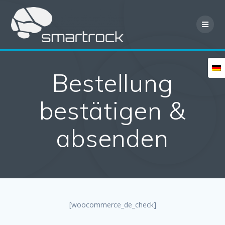
Skip
to
content
Bestellung
bestätigen &
absenden
[woocommerce_de_check]